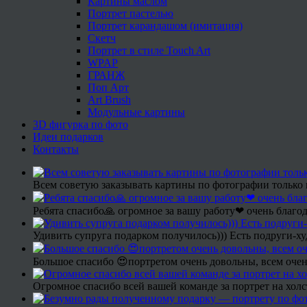
Картины маслом
Портрет пастелью
Портрет карандашом (имитация)
Скетч
Портрет в стиле Touch Art
WPAP
ГРАНЖ
Поп Арт
Art Brush
Модульные картины
3D фигурка по фото
Идеи подарков
Контакты
Всем советую заказывать картины по фотографии только 
Ребята спасибо🙏 огромное за вашу работу❤ очень благод
Удивить супруга подарком получилось))) Есть подруги-х
Большое спасибо 😍портретом очень довольны, всем очен
Огромное спасибо всей вашей команде за портрет на холс