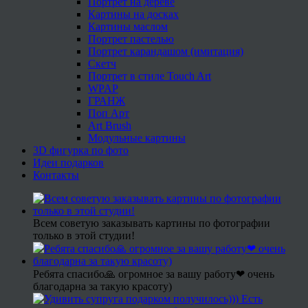
Портрет на дереве
Картины на досках
Картины маслом
Портрет пастелью
Портрет карандашом (имитация)
Скетч
Портрет в стиле Touch Art
WPAP
ГРАНЖ
Поп Арт
Art Brush
Модульные картины
3D фигурка по фото
Идеи подарков
Контакты
Всем советую заказывать картины по фотографии
только в этой студии!
Ребята спасибо🙏 огромное за вашу работу❤ очень
благодарна за такую красоту)