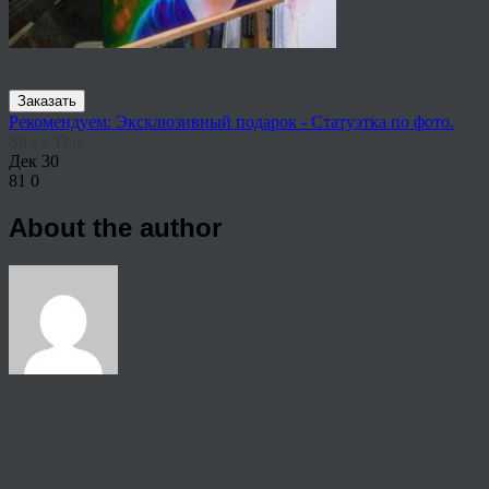
Заказать
Рекомендуем: Эксклюзивный подарок - Статуэтка по фото.
Share This
Дек
30
81
0
About the author
View all articles by rauffri
Post navigation