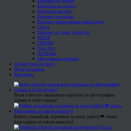
Портрет на дереве
Картины на досках
Картины маслом
Портрет пастелью
Портрет карандашом (имитация)
Скетч
Портрет в стиле Touch Art
WPAP
ГРАНЖ
Поп Арт
Art Brush
Модульные картины
3D фигурка по фото
Идеи подарков
Контакты
Всем советую заказывать картины по фотографии
только в этой студии!
Ребята спасибо🙏 огромное за вашу работу❤ очень
благодарна за такую красоту)