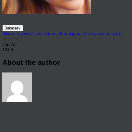
Заказать
Рекомендуем: Эксклюзивный подарок - Статуэтка по фото.
Share This
Июл
05
101
0
About the author
View all articles by rauffri
Post navigation