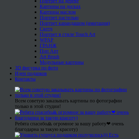
Портрет на дереве
Картины на досках
Картины маслом
Портрет пастелью
Портрет карандашом (имитация)
Скетч
Портрет в стиле Touch Art
WPAP
ГРАНЖ
Поп Арт
Art Brush
Модульные картины
3D фигурка по фото
Идеи подарков
Контакты
Всем советую заказывать картины по фотографии
только в этой студии!
Ребята спасибо🙏 огромное за вашу работу❤ очень
благодарна за такую красоту)