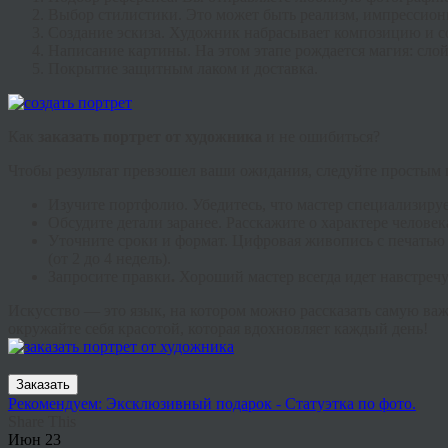
Выбор стилистики.
Это может быть реализм, импрессион
Создание эскиза.
Художник набрасывает композицию и сог
Написание картины.
На этом этапе рождается магия: слой
Покрытие защитным лаком и доставка.
Как
заказать портрет от художника
и не ошибиться?
Чтобы результат превзошел ваши ожидания, следуйте простым 
Изучите портфолио.
Убедитесь, что мастер специализиру
Обсудите детали заранее.
Расскажите о характере человек
Уточните сроки и формат.
Цифровая живопись с печатью н
(от 2 до 4 недель).
Запросите правки
.
Хороший мастер всегда идет навстречу
Искусство — это язык, на котором можно рассказать самую ва
окружайте себя красотой, которая вдохновляет каждый день!
Заказать
Рекомендуем: Эксклюзивный подарок - Статуэтка по фото.
Share This
Июн
23