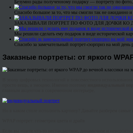
Безумно рады полученному подарку — портрету по фото,
Спасибо большое за то, что мы смогли так не ожиданно
ЗАКАЗЫВАЛИ ПОРТРЕТ ПО ФОТО ДЛЯ ДОЧКИ КО ДН
Мы решили сделать ему подарок в виде исторической кар
Спасибо за замечательный портрет-сюрприз на мой день 
Заказные портреты: от яркого WPAP
В эпоху цифровых технологий и повсеместного использования 
просто вещь, а эмоцию. Именно поэтому
индивидуальный пор
главным акцентом в современном интерьере.
Но в каком стиле исполнить картину? Давайте разберем самые 
WPAP портрет: геометрия цвета и драйв
Если вы ищете что-то нестандартное, динамичное и невероятно 