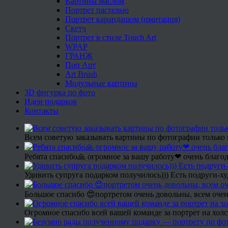
Картины маслом
Портрет пастелью
Портрет карандашом (имитация)
Скетч
Портрет в стиле Touch Art
WPAP
ГРАНЖ
Поп Арт
Art Brush
Модульные картины
3D фигурка по фото
Идеи подарков
Контакты
Всем советую заказывать картины по фотографии только 
Ребята спасибо🙏 огромное за вашу работу❤ очень благод
Удивить супруга подарком получилось))) Есть подруги-х
Большое спасибо 😍портретом очень довольны, всем очен
Огромное спасибо всей вашей команде за портрет на холс