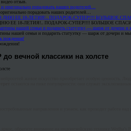
 видео отзыв.
 и оригинально порадовать наших родителей…
Ю ЕЕ 18-ЛЕТИЯ!.. ПОДАРОК-СУПЕР!!!! БОЛЬШОЕ СПАС
тины нашей семьи и подарить статуэтку — шарж от дочери и мы 
рождения!
 до вечной классики на холсте
нейросетей живое искусство приобретает особую ценность. Люд
трет
остаются на пике популярности: они служат эксклюзивным
востребованные направления и узнаем, как проходит работа над
яркое, обратите внимание на индонезийскую технику Wedha’s Pop