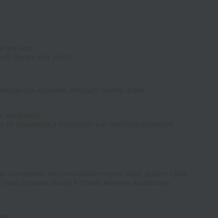
и поп-арт.
ой бумаге или холсте.
аслом или акрилом, обладает особой аурой.
е владельца.
 из поколения в поколение как семейная реликвия.
ко алгоритмы часто искажают черты лица, делают глаза
ет лицо родным, искру в глазах, мимику, выдающую
ем.