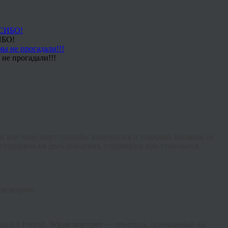
ИБО!
не прогадали!!!
и всё чаще ищут способы выделиться и подарить близким не
 подарком на день рождения, годовщину или становятся
 шедевром.
 Art Portrait.
Wpap портрет
— это стиль, основанный на