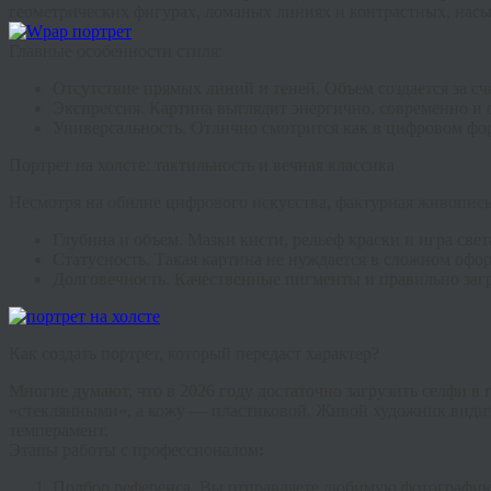
геометрических фигурах, ломаных линиях и контрастных, нас
Главные особенности стиля:
Отсутствие прямых линий и теней.
Объем создается за сч
Экспрессия.
Картина выглядит энергично, современно и о
Универсальность.
Отлично смотрится как в цифровом форм
Портрет на холсте: тактильность и вечная классика
Несмотря на обилие цифрового искусства, фактурная живопис
Глубина и объем.
Мазки кисти, рельеф краски и игра све
Статусность.
Такая картина не нуждается в сложном оформ
Долговечность.
Качественные пигменты и правильно загру
Как создать портрет, который передаст характер?
Многие думают, что в 2026 году достаточно загрузить селфи в
«стеклянными», а кожу — пластиковой. Живой художник видит 
темперамент.
Этапы работы с профессионалом
:
Подбор референса.
Вы отправляете любимую фотографию.