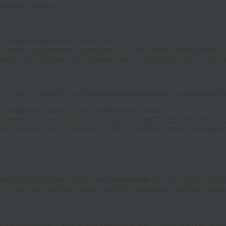
ыщенных цветах.
ет перехода цветовых плоскостей.
тлично вписывается в интерьеры в стилях лофт, минимализм ил
ате (для аватаров или обложек), так и в печатном виде на плотн
ь не сдает позиций. Настоящий
портрет на холсте
, написанный м
та на фактуре ткани делают изображение живым.
лении, она самодостаточна и сразу говорит о безупречном вкус
нтованный холст сохраняют яркость десятилетиями, передаваясь
 генератор картинок, чтобы
создать портрет
за пару секунд. Одна
то, чего не замечает камера: легкую асимметрию, которая дела
 Важно, чтобы снимок был качественным, с хорошим освещени