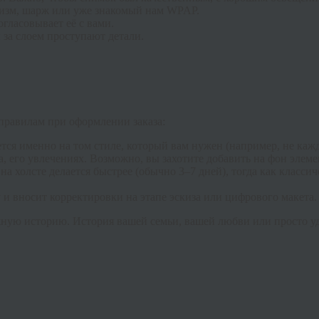
изм, шарж или уже знакомый нам WPAP.
ласовывает её с вами.
 за слоем проступают детали.
правилам при оформлении заказа:
ется именно на том стиле, который вам нужен (например, не ка
а, его увлечениях. Возможно, вы захотите добавить на фон элем
а холсте делается быстрее (обычно 3–7 дней), тогда как класси
 и вносит корректировки на этапе эскиза или цифрового макета.
жную историю. История вашей семьи, вашей любви или просто уд