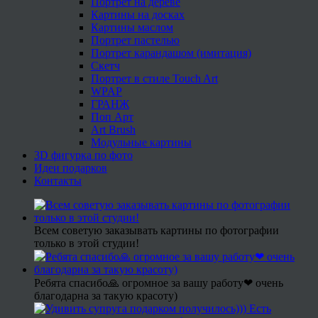
Портрет на дереве
Картины на досках
Картины маслом
Портрет пастелью
Портрет карандашом (имитация)
Скетч
Портрет в стиле Touch Art
WPAP
ГРАНЖ
Поп Арт
Art Brush
Модульные картины
3D фигурка по фото
Идеи подарков
Контакты
Всем советую заказывать картины по фотографии
только в этой студии!
Ребята спасибо🙏 огромное за вашу работу❤ очень
благодарна за такую красоту)