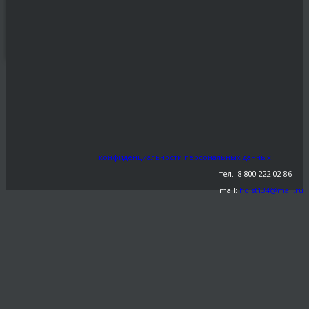
Share This
ФЕВ
0
62
06
←
Всем советую
заказывать картины по
фотографии только в этой
студии!
конфиденциальности персональных данных
тел.: 8 800 222 02 86
mail:
holst134@mail.ru