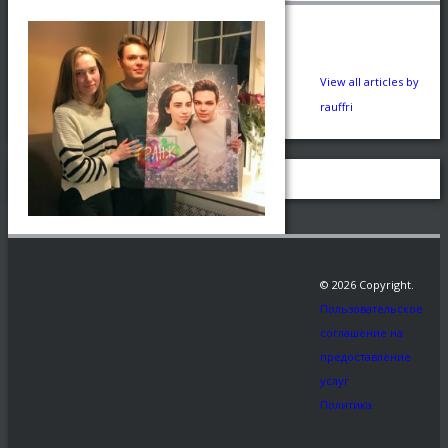
View all articles by
rauffri
© 2026 Copyright.
Заказать
Пользовательское
Рекомендуем:
соглашение на
Эксклюзивный
предоставление
подарок -
услуг
Статуэтка по
Политика
фото.