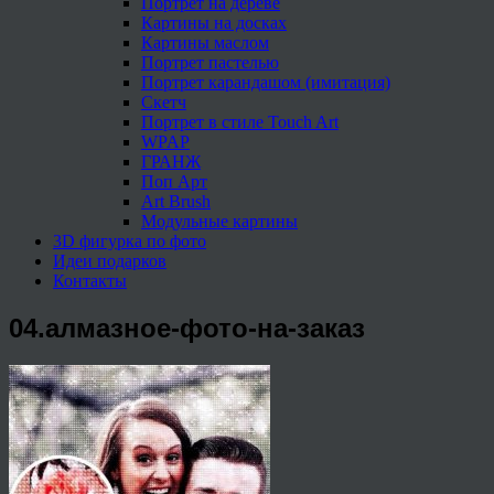
Портрет на дереве
Картины на досках
Картины маслом
Портрет пастелью
Портрет карандашом (имитация)
Скетч
Портрет в стиле Touch Art
WPAP
ГРАНЖ
Поп Арт
Art Brush
Модульные картины
3D фигурка по фото
Идеи подарков
Контакты
04.алмазное-фото-на-заказ