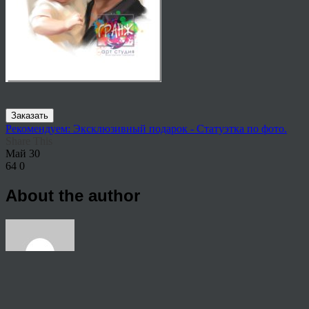
Заказать
Рекомендуем: Эксклюзивный подарок - Статуэтка по фото.
Share This
Май
30
64
0
About the author