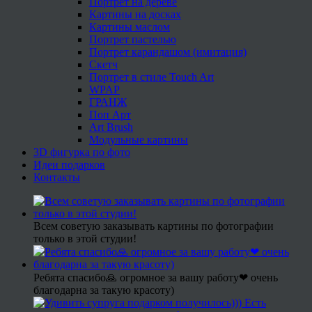
Портрет на дереве
Картины на досках
Картины маслом
Портрет пастелью
Портрет карандашом (имитация)
Скетч
Портрет в стиле Touch Art
WPAP
ГРАНЖ
Поп Арт
Art Brush
Модульные картины
3D фигурка по фото
Идеи подарков
Контакты
Всем советую заказывать картины по фотографии
только в этой студии!
Ребята спасибо🙏 огромное за вашу работу❤ очень
благодарна за такую красоту)