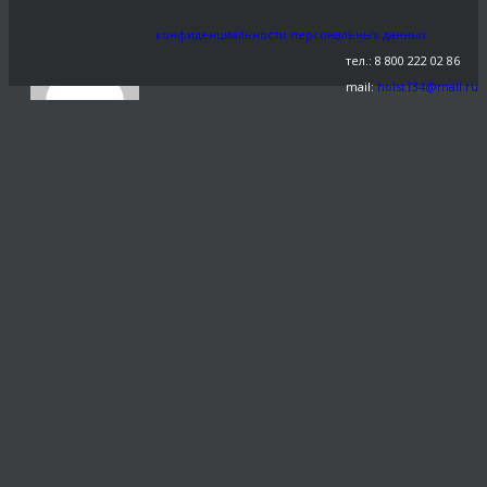
маслом
конфиденциальности персональных данных
тел.: 8 800 222 02 86
mail:
holst134@mail.ru