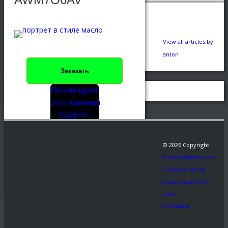
View all articles by
anton
Заказать
Рекомендуем:
Эксклюзивный
подарок -
Статуэтка по
фото.
© 2026 Copyright.
Пользовательское
Share This
соглашение на
АПР
предоставление
0
68
24
услуг
Политика
←
Семейный портрет