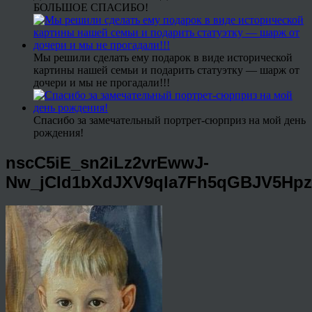
БОЛЬШОЕ СПАСИБО!
Мы решили сделать ему подарок в виде исторической
картины нашей семьи и подарить статуэтку — шарж от
дочери и мы не прогадали!!!
Спасибо за замечательный портрет-сюрприз на мой день
рождения!
nscC5iE_sn2iLz2vrEwwJ-
Nw_jCId1bXdJXV9qla7Fh5qGBJV5Hp