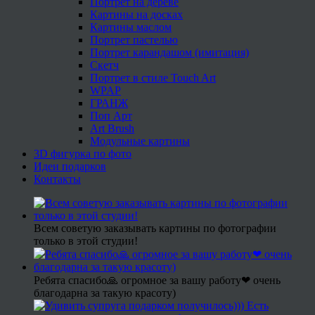
Портрет на дереве
Картины на досках
Картины маслом
Портрет пастелью
Портрет карандашом (имитация)
Скетч
Портрет в стиле Touch Art
WPAP
ГРАНЖ
Поп Арт
Art Brush
Модульные картины
3D фигурка по фото
Идеи подарков
Контакты
Всем советую заказывать картины по фотографии
только в этой студии!
Ребята спасибо🙏 огромное за вашу работу❤ очень
благодарна за такую красоту)