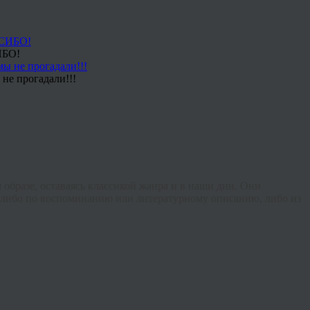
ИБО!
не прогадали!!!
 образе, оставаясь классикой жанра и в наши дни. Они
 либо по воспоминанию или литературному описанию, либо из