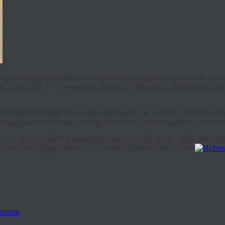
одство с оригиналом, но правильную передачу внутренней сущн
еском стиле. В этом можно убедиться обратив внимание на порт
очно распространённый вид написания, так как это простой и бы
 подарком по любому поводу, на юбилей, руководителю, бизнесм
на «нового себя», а также дополнительный шарм, свойственный 
последствии будет выбран подходящий именно вам образ.
опись