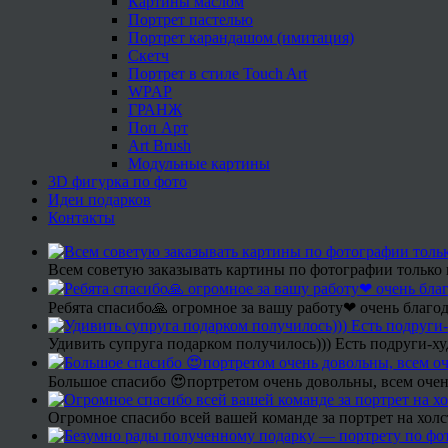
Картины маслом
Портрет пастелью
Портрет карандашом (имитация)
Скетч
Портрет в стиле Touch Art
WPAP
ГРАНЖ
Поп Арт
Art Brush
Модульные картины
3D фигурка по фото
Идеи подарков
Контакты
Всем советую заказывать картины по фотографии только 
Ребята спасибо🙏 огромное за вашу работу❤ очень благод
Удивить супруга подарком получилось))) Есть подруги-х
Большое спасибо 😍портретом очень довольны, всем очен
Огромное спасибо всей вашей команде за портрет на холс