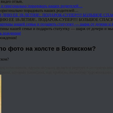
 видео отзыв.
 и оригинально порадовать наших родителей…
Ю ЕЕ 18-ЛЕТИЯ!.. ПОДАРОК-СУПЕР!!!! БОЛЬШОЕ СПАС
тины нашей семьи и подарить статуэтку — шарж от дочери и мы 
рождения!
 по фото на холсте в Волжском?
ей исполнения, одним из таких является портрет в историческом
бразы, которые написаны, как правило, великими художниками,