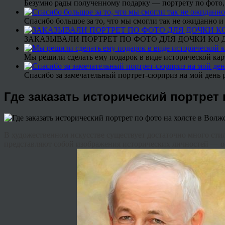
Безумно рады полученному подарку — портрету по фото,
Спасибо большое за то, что мы смогли так не ожиданно
ЗАКАЗЫВАЛИ ПОРТРЕТ ПО ФОТО ДЛЯ ДОЧКИ КО ДН
Мы решили сделать ему подарок в виде исторической кар
Спасибо за замечательный портрет-сюрприз на мой день 
Где заказать исторический портрет
В художественном искусстве существует достаточно много стил
представляют собой изображения исторических личностей — о