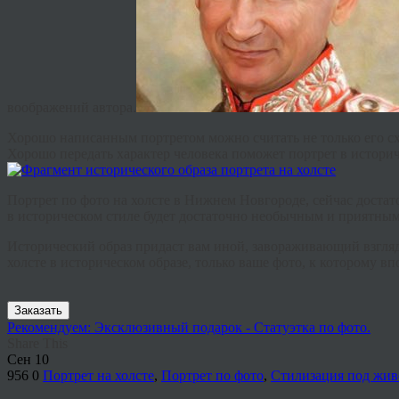
воображений автора.
Хорошо написанным портретом можно считать не только его сх
Хорошо передать характер человека поможет портрет в историч
Портрет по фото на холсте в Нижнем Новгороде, сейчас достат
в историческом стиле будет достаточно необычным и приятным
Исторический образ придаст вам иной, завораживающий взгляд 
холсте в историческом образе, только ваше фото, к которому в
Заказать
Рекомендуем: Эксклюзивный подарок - Статуэтка по фото.
Share This
Сен
10
956
0
Портрет на холсте
,
Портрет по фото
,
Стилизация под жив