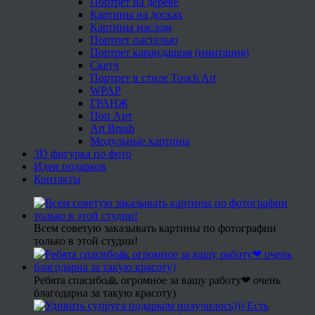
Портрет на дереве
Картины на досках
Картины маслом
Портрет пастелью
Портрет карандашом (имитация)
Скетч
Портрет в стиле Touch Art
WPAP
ГРАНЖ
Поп Арт
Art Brush
Модульные картины
3D фигурка по фото
Идеи подарков
Контакты
Всем советую заказывать картины по фотографии
только в этой студии!
Ребята спасибо🙏 огромное за вашу работу❤ очень
благодарна за такую красоту)