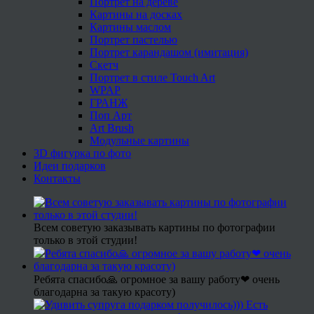
Портрет на дереве
Картины на досках
Картины маслом
Портрет пастелью
Портрет карандашом (имитация)
Скетч
Портрет в стиле Touch Art
WPAP
ГРАНЖ
Поп Арт
Art Brush
Модульные картины
3D фигурка по фото
Идеи подарков
Контакты
Всем советую заказывать картины по фотографии
только в этой студии!
Ребята спасибо🙏 огромное за вашу работу❤ очень
благодарна за такую красоту)