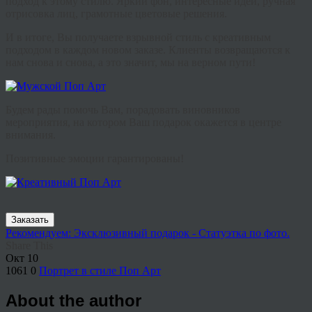
подход к этому стилю. Яркий фон, интересные идеи, ручная
отрисовка лиц, грамотные цветовые решения.
И в итоге, Вы получаете взрывной стиль с креативным
подходом в каждом новом заказе. Клиенты возвращаются к
нам снова и снова, а это значит, мы на верном пути!
Будем рады помочь Вам, порадовать виновников
мероприятия, на котором Ваш подарок окажется в центре
внимания.
Позитивные эмоции гарантированы!
Заказать
Рекомендуем: Эксклюзивный подарок - Статуэтка по фото.
Share This
Окт
10
1061
0
Портрет в стиле Поп Арт
About the author