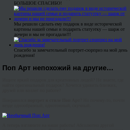
БОЛЬШОЕ СПАСИБО!
Мы решили сделать ему подарок в виде исторической
картины нашей семьи и подарить статуэтку — шарж от
дочери и мы не прогадали!!!
Спасибо за замечательный портрет-сюрприз на мой день
рождения!
Поп Арт непохожий на другие…
Ищите яркий подарок для креативных людей? Не знаете, где
найти оригинальный подарок? Хочется удивить близких,
друзей или коллег по работе?
Понравился
портрет в стиле Поп Арт
? Но почему-то, почти
везде однообразный, однотонный, скучный.
А теперь взгляните на наши работы! Абсолютно другой