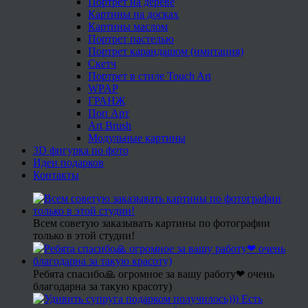
Портрет на дереве
Картины на досках
Картины маслом
Портрет пастелью
Портрет карандашом (имитация)
Скетч
Портрет в стиле Touch Art
WPAP
ГРАНЖ
Поп Арт
Art Brush
Модульные картины
3D фигурка по фото
Идеи подарков
Контакты
Всем советую заказывать картины по фотографии
только в этой студии!
Ребята спасибо🙏 огромное за вашу работу❤ очень
благодарна за такую красоту)