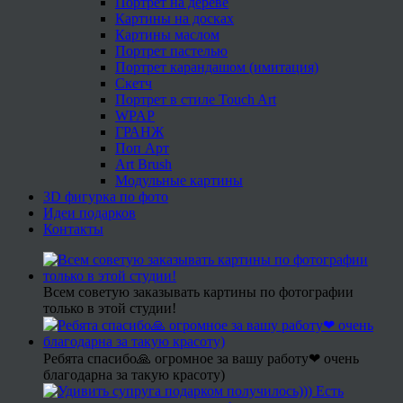
Портрет на дереве
Картины на досках
Картины маслом
Портрет пастелью
Портрет карандашом (имитация)
Скетч
Портрет в стиле Touch Art
WPAP
ГРАНЖ
Поп Арт
Art Brush
Модульные картины
3D фигурка по фото
Идеи подарков
Контакты
Всем советую заказывать картины по фотографии
только в этой студии!
Ребята спасибо🙏 огромное за вашу работу❤ очень
благодарна за такую красоту)