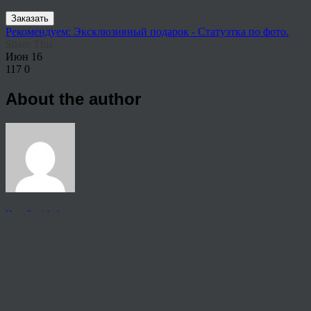
Заказать
Рекомендуем: Эксклюзивный подарок - Статуэтка по фото.
Share This
Июн
16
117
0
About the author
View all articles by anton
Post navigation
←
Печать фото на холсте в Волжском
© 2026 Copyright.
Пользовательское соглашение на предоставление услуг
Политика конфиденциальности персональных данных