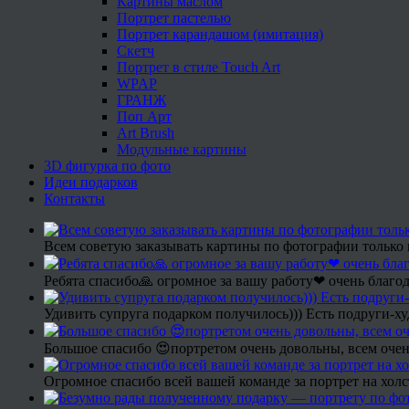
Картины маслом
Портрет пастелью
Портрет карандашом (имитация)
Скетч
Портрет в стиле Touch Art
WPAP
ГРАНЖ
Поп Арт
Art Brush
Модульные картины
3D фигурка по фото
Идеи подарков
Контакты
Всем советую заказывать картины по фотографии только 
Ребята спасибо🙏 огромное за вашу работу❤ очень благод
Удивить супруга подарком получилось))) Есть подруги-х
Большое спасибо 😍портретом очень довольны, всем очен
Огромное спасибо всей вашей команде за портрет на холс