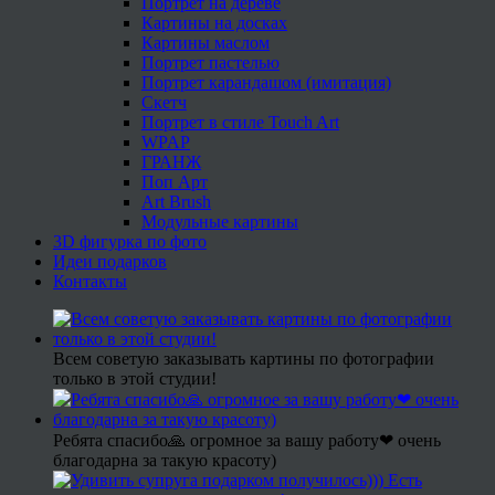
Портрет на дереве
Картины на досках
Картины маслом
Портрет пастелью
Портрет карандашом (имитация)
Скетч
Портрет в стиле Touch Art
WPAP
ГРАНЖ
Поп Арт
Art Brush
Модульные картины
3D фигурка по фото
Идеи подарков
Контакты
Всем советую заказывать картины по фотографии
только в этой студии!
Ребята спасибо🙏 огромное за вашу работу❤ очень
благодарна за такую красоту)