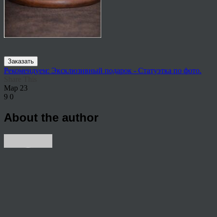
Заказать
Рекомендуем: Эксклюзивный подарок - Статуэтка по фото.
Share This
Мар
23
9
0
About the author
View all articles by rauffri
Post navigation