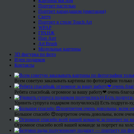
Картины маслом
Портрет пастелью
Портрет карандашом (имитация)
Скетч
Портрет в стиле Touch Art
WPAP
ГРАНЖ
Поп Арт
Art Brush
Модульные картины
3D фигурка по фото
Идеи подарков
Контакты
Всем советую заказывать картины по фотографии только 
Ребята спасибо🙏 огромное за вашу работу❤ очень благод
Удивить супруга подарком получилось))) Есть подруги-х
Большое спасибо 😍портретом очень довольны, всем очен
Огромное спасибо всей вашей команде за портрет на холс