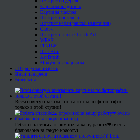
Портрет на дереве
Картины на досках
Картины маслом
Портрет пастелью
Портрет карандашом (имитация)
Скетч
Портрет в стиле Touch Art
WPAP
ГРАНЖ
Поп Арт
Art Brush
Модульные картины
3D фигурка по фото
Идеи подарков
Контакты
Всем советую заказывать картины по фотографии
только в этой студии!
Ребята спасибо🙏 огромное за вашу работу❤ очень
благодарна за такую красоту)