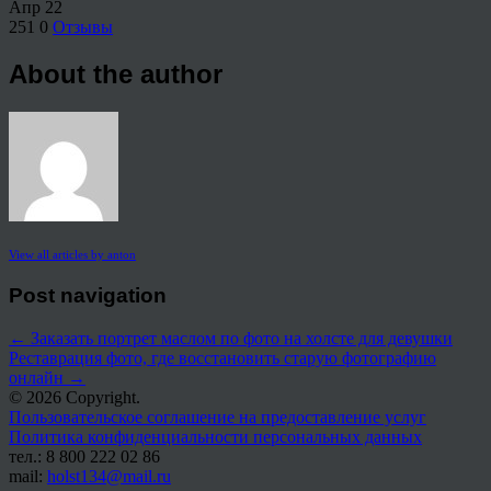
Апр
22
251
0
Отзывы
About the author
View all articles by anton
Post navigation
←
Заказать портрет маслом по фото на холсте для девушки
Реставрация фото, где восстановить старую фотографию
онлайн
→
© 2026 Copyright.
Пользовательское соглашение на предоставление услуг
Политика конфиденциальности персональных данных
тел.: 8 800 222 02 86
mail:
holst134@mail.ru