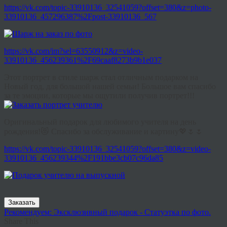
https://vk.com/topic-33910136_32541059?offset=380&z=photo-
33910136_457296387%2Fpost-33910136_567
https://vk.com/im?sel=63550912&z=video-
33910136_456239361%2F69caaf8273b9b1e037
Этот портрет в стиле шарж стал отличным подарком на
Новый год, для большой нашей семьи! Большое вам спасибо
за те эмоции, которые мы ощутили получив портрет!!!
Оригинальный подарок для любимого учителя на день
рождения!😻 Спасибо за обслуживание и картину💖🌷🌷
https://vk.com/topic-33910136_32541059?offset=380&z=video-
33910136_456239344%2F191bbe3cb07c96da85
Заказать
Рекомендуем: Эксклюзивный подарок - Статуэтка по фото.
Share This