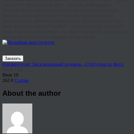
предлагает по выгодной цене – больше, чем подарок.
Увлекательная новинка развивает мелкую моторику рук
ребенка, помогает интересно и весело провести досуг,
увековечивает любимое изображение. Независимо от того,
кому предназначается
Mozabrik
– лучшему другу, любимой
теще, строгому начальнику – он будет оценен по достоинству
и никогда не окажется забытым на дне шкафа.
Заказать
Рекомендуем: Эксклюзивный подарок - Статуэтка по фото.
Share This
Июн
19
262
0
Статьи
About the author