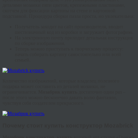
деталями мозаики пяти цветов, крепежными пластинами,
скотчем для фиксации картины на стене и картонной
подставкой. Процедура сборки пазла проста, но увлекательна:
Получатель заходит на сайт производителя, вводит
шестизначный код из коробки и загружает фотографию.
На электронную почту приходит детальная инструкция
по сборке изображения.
Теперь можно приступать к творческому процессу:
начать собирать картину самостоятельно или всей
семьей.
Количество изображений, которые владелец полезного
подарка может составить из деталей мозаики, не
ограничивается.
Мозабрик
купить
достаточно один раз –
после этого можно бесконечно давать волю фантазии,
чувствуя себя создателем прекрасного.
Почему стоит
купить конструктор
Mozabrick
Мозабрик
конструктор, купить
который арт-студия «
Гранж
»