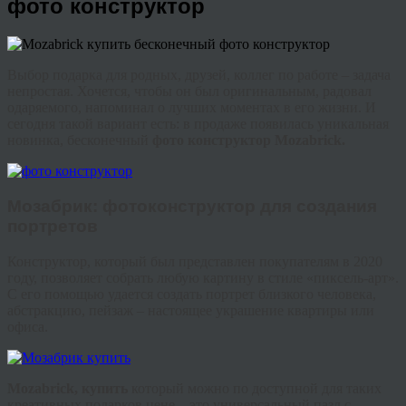
фото конструктор
Выбор подарка для родных, друзей, коллег по работе – задача
непростая. Хочется, чтобы он был оригинальным, радовал
одаряемого, напоминал о лучших моментах в его жизни. И
сегодня такой вариант есть: в продаже появилась уникальная
новинка, бесконечный
фото конструктор
Mozabrick
.
Мозабрик
: фото
конструктор
для создания
портретов
Конструктор, который был представлен покупателям в 2020
году, позволяет собрать любую картину в стиле «
пиксель
-арт».
С его помощью удается создать портрет близкого человека,
абстракцию, пейзаж – настоящее украшение квартиры или
офиса.
Mozabrick
, купить
который можно по доступной для таких
креативных подарков цене – это универсальный пазл с