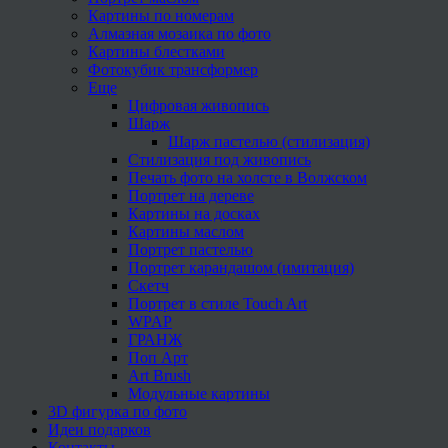
Картины по номерам
Алмазная мозаика по фото
Картины блестками
Фотокубик трансформер
Еще
Цифровая живопись
Шарж
Шарж пастелью (стилизация)
Стилизация под живопись
Печать фото на холсте в Волжском
Портрет на дереве
Картины на досках
Картины маслом
Портрет пастелью
Портрет карандашом (имитация)
Скетч
Портрет в стиле Touch Art
WPAP
ГРАНЖ
Поп Арт
Art Brush
Модульные картины
3D фигурка по фото
Идеи подарков
Контакты