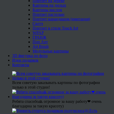
Портрет на дереве
Картины на досках
Картины маслом
Портрет пастелью
Портрет карандашом (имитация)
Скетч
Портрет в стиле Touch Art
WPAP
ГРАНЖ
Поп Арт
Art Brush
Модульные картины
3D фигурка по фото
Идеи подарков
Контакты
Всем советую заказывать картины по фотографии
только в этой студии!
Ребята спасибо🙏 огромное за вашу работу❤ очень
благодарна за такую красоту)