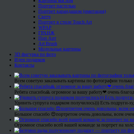
Картины маслом
Портрет пастелью
Портрет карандашом (имитация)
Скетч
Портрет в стиле Touch Art
WPAP
ГРАНЖ
Поп Арт
Art Brush
Модульные картины
3D фигурка по фото
Идеи подарков
Контакты
Всем советую заказывать картины по фотографии только 
Ребята спасибо🙏 огромное за вашу работу❤ очень благод
Удивить супруга подарком получилось))) Есть подруги-х
Большое спасибо 😍портретом очень довольны, всем очен
Огромное спасибо всей вашей команде за портрет на холс