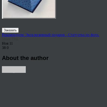
Заказать
Рекомендуем: Эксклюзивный подарок - Статуэтка по фото.
Share This
Ноя
11
38
0
About the author
View all articles by rauffri
Post navigation