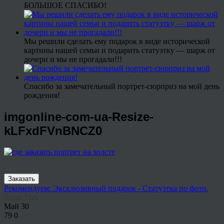
БОЛЬШОЕ СПАСИБО!
Мы решили сделать ему подарок в виде исторической
картины нашей семьи и подарить статуэтку — шарж от
дочери и мы не прогадали!!!
Спасибо за замечательный портрет-сюрприз на мой день
рождения!
imgonline-com-ua-Resize-
kLFxdFVnBNCZ0
Заказать
Рекомендуем: Эксклюзивный подарок - Статуэтка по фото.
Share This
Май
30
79
0