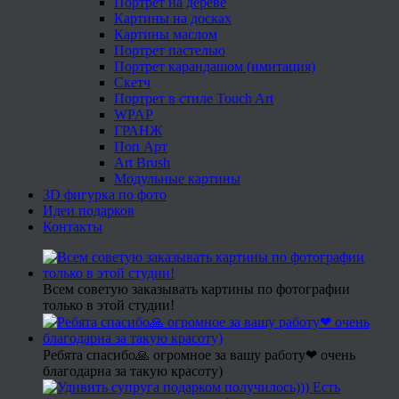
Портрет на дереве
Картины на досках
Картины маслом
Портрет пастелью
Портрет карандашом (имитация)
Скетч
Портрет в стиле Touch Art
WPAP
ГРАНЖ
Поп Арт
Art Brush
Модульные картины
3D фигурка по фото
Идеи подарков
Контакты
Всем советую заказывать картины по фотографии
только в этой студии!
Ребята спасибо🙏 огромное за вашу работу❤ очень
благодарна за такую красоту)