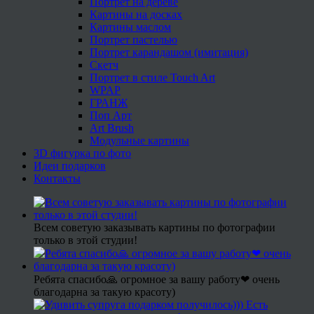
Портрет на дереве
Картины на досках
Картины маслом
Портрет пастелью
Портрет карандашом (имитация)
Скетч
Портрет в стиле Touch Art
WPAP
ГРАНЖ
Поп Арт
Art Brush
Модульные картины
3D фигурка по фото
Идеи подарков
Контакты
Всем советую заказывать картины по фотографии
только в этой студии!
Ребята спасибо🙏 огромное за вашу работу❤ очень
благодарна за такую красоту)