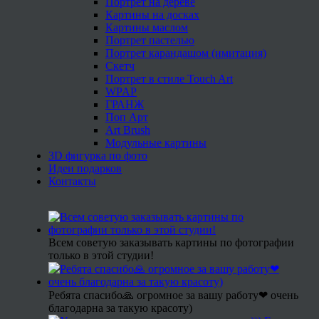
Портрет на дереве
Картины на досках
Картины маслом
Портрет пастелью
Портрет карандашом (имитация)
Скетч
Портрет в стиле Touch Art
WPAP
ГРАНЖ
Поп Арт
Art Brush
Модульные картины
3D фигурка по фото
Идеи подарков
Контакты
Всем советую заказывать картины по фотографии
только в этой студии!
Ребята спасибо🙏 огромное за вашу работу❤ очень
благодарна за такую красоту)