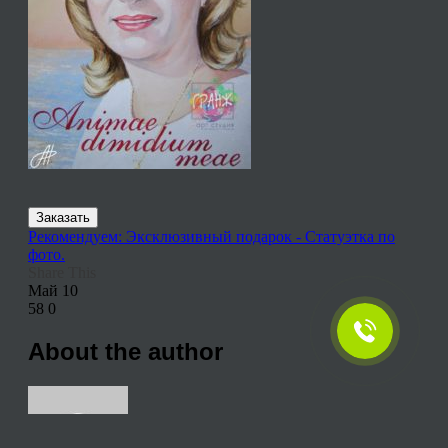
Заказать
Рекомендуем: Эксклюзивный подарок - Статуэтка по
фото.
Share This
Май
10
58
0
About the author