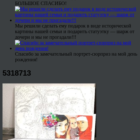
БОЛЬШОЕ СПАСИБО!
Мы решили сделать ему подарок в виде исторической
картины нашей семьи и подарить статуэтку — шарж от
дочери и мы не прогадали!!!
Спасибо за замечательный портрет-сюрприз на мой день
рождения!
5318713