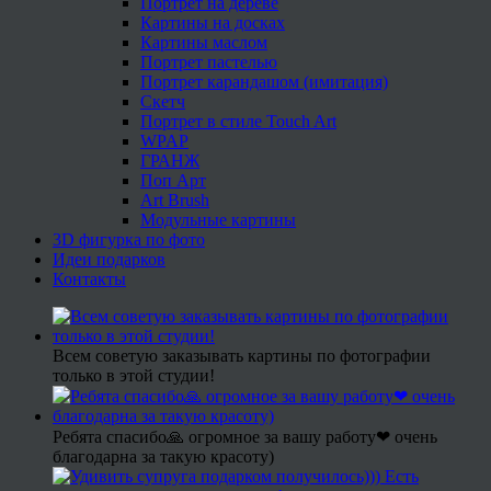
Портрет на дереве
Картины на досках
Картины маслом
Портрет пастелью
Портрет карандашом (имитация)
Скетч
Портрет в стиле Touch Art
WPAP
ГРАНЖ
Поп Арт
Art Brush
Модульные картины
3D фигурка по фото
Идеи подарков
Контакты
Всем советую заказывать картины по фотографии
только в этой студии!
Ребята спасибо🙏 огромное за вашу работу❤ очень
благодарна за такую красоту)