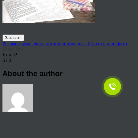
Заказать
Рекомендуем: Эксклюзивный подарок - Статуэтка по фото.
Share This
Янв
22
61
0
About the author
View all articles by anton
Post navigation