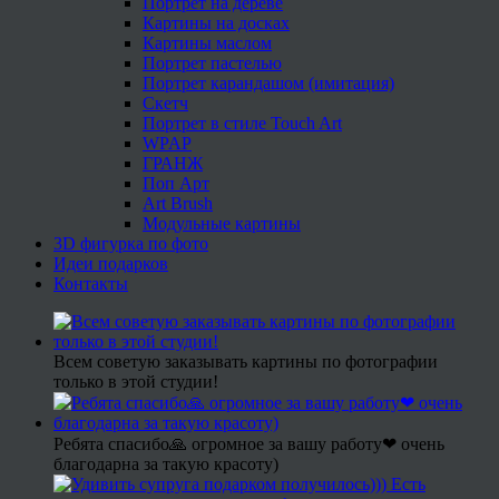
Портрет на дереве
Картины на досках
Картины маслом
Портрет пастелью
Портрет карандашом (имитация)
Скетч
Портрет в стиле Touch Art
WPAP
ГРАНЖ
Поп Арт
Art Brush
Модульные картины
3D фигурка по фото
Идеи подарков
Контакты
Всем советую заказывать картины по фотографии
только в этой студии!
Ребята спасибо🙏 огромное за вашу работу❤ очень
благодарна за такую красоту)