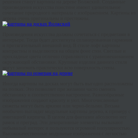
решения станут картины на дереве Волжский. Созданные
произведения искусства поистине имеют удивительное
сочетание природного материала с изображением. Картины из
дерева очень оригинальны и престижны.
Произведения искусства должны сочетаться с предметами в
интерьере. Тогда будет достигнута спланированная гармония
и притягательный внешний вид. В стиле лофт картины
контрастны и выделяются на общем фоне стен. Светлые и
прохладные цвета отлично справляются с уравновешиванием
окружающей обстановки. Крупные изделия данного стиля
могут занимать практически всю поверхность стены.
Иногда картины на досках могут быть выгодно расположены
на полках. Это позволяет при желании часто сменять
обстановку и соответственно настроение. Разнообразные
изображения создают красоту и уют. Многочисленные
сюжеты могут быть яркими или черно-белыми. Весьма
необычно выглядят модульные картины дерево, к примеру с
имитацией кирпича. В целом для фантазии абсолютно нет
рамок и преград. Эти декоративные элементы вызывают
небывалый интерес и пользуются огромной популярностью.
Высококачественные модульные изображения с легкостью