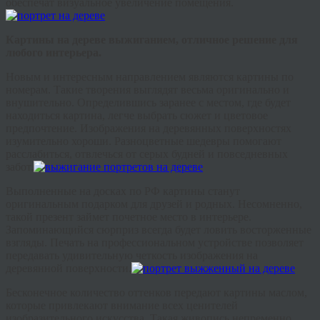
обеспечат визуальное увеличение помещения.
Картины на дереве выжиганием, отличное решение для
любого интерьера.
Новым и интересным направлением являются картины по
номерам. Такие творения выглядят весьма оригинально и
внушительно. Определившись заранее с местом, где будет
находиться картина, легче выбрать сюжет и цветовое
предпочтение. Изображения на деревянных поверхностях
изумительно хороши. Разноцветные шедевры помогают
расслабиться, отвлечься от серых будней и повседневных
забот.
Выполненные на досках по РФ картины станут
оригинальным подарком для друзей и родных. Несомненно,
такой презент займет почетное место в интерьере.
Запоминающийся сюрприз всегда будет ловить восторженные
взгляды. Печать на профессиональном устройстве позволяет
передавать удивительную четкость изображения на
деревянной поверхности.
Бесконечное количество оттенков передают картины маслом,
которые привлекают внимание всех ценителей
изобразительного искусства. Такая живопись непременно