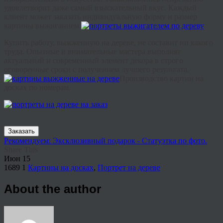
удовлетворит даже самый взыскательный вкус. Каждый
клиент может заказать индивидуальную форму и размер
картины выжиганием.
Купить работу, выжженную на дереве, не составит ни какого
труда. Опытные и внимательные мастера выполнят
актуальный и современный элемент декора в строго
оговоренные сроки с получением лучшего результата.
Производство картин на
досках по номерам.
Заказать
Рекомендуем: Эксклюзивный подарок - Статуэтка по фото.
Share This
Июн
15
1689
1
Картины на досках
,
Портрет на дереве
About the author