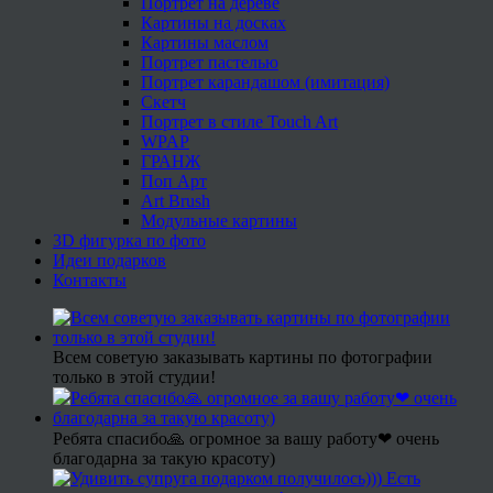
Портрет на дереве
Картины на досках
Картины маслом
Портрет пастелью
Портрет карандашом (имитация)
Скетч
Портрет в стиле Touch Art
WPAP
ГРАНЖ
Поп Арт
Art Brush
Модульные картины
3D фигурка по фото
Идеи подарков
Контакты
Всем советую заказывать картины по фотографии
только в этой студии!
Ребята спасибо🙏 огромное за вашу работу❤ очень
благодарна за такую красоту)