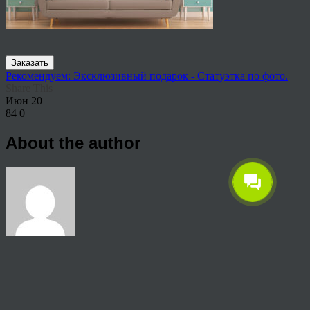
Заказать
Рекомендуем: Эксклюзивный подарок - Статуэтка по фото.
Share This
Июн
20
84
0
About the author
View all articles by rauffri
Post navigation
←
Картины для интерьера гостиной в современном стиле