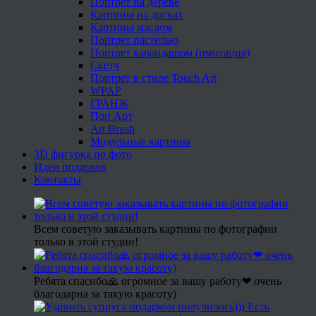
Портрет на дереве
Картины на досках
Картины маслом
Портрет пастелью
Портрет карандашом (имитация)
Скетч
Портрет в стиле Touch Art
WPAP
ГРАНЖ
Поп Арт
Art Brush
Модульные картины
3D фигурка по фото
Идеи подарков
Контакты
Всем советую заказывать картины по фотографии
только в этой студии!
Ребята спасибо🙏 огромное за вашу работу❤ очень
благодарна за такую красоту)