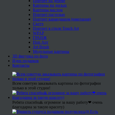
Портрет на дереве
Картины на досках
Картины маслом
Портрет пастелью
Портрет карандашом (имитация)
Скетч
Портрет в стиле Touch Art
WPAP
ГРАНЖ
Поп Арт
Art Brush
Модульные картины
3D фигурка по фото
Идеи подарков
Контакты
Всем советую заказывать картины по фотографии
только в этой студии!
Ребята спасибо🙏 огромное за вашу работу❤ очень
благодарна за такую красоту)