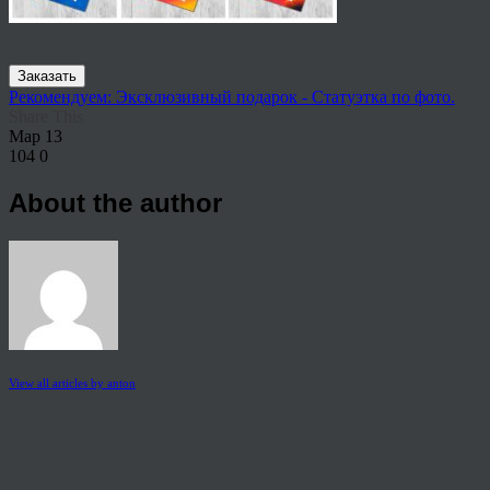
Заказать
Рекомендуем: Эксклюзивный подарок - Статуэтка по фото.
Share This
Мар
13
104
0
About the author
View all articles by anton
Post navigation
←
Шоу портрет своими руками в Волжском, стоит ли
заказать?