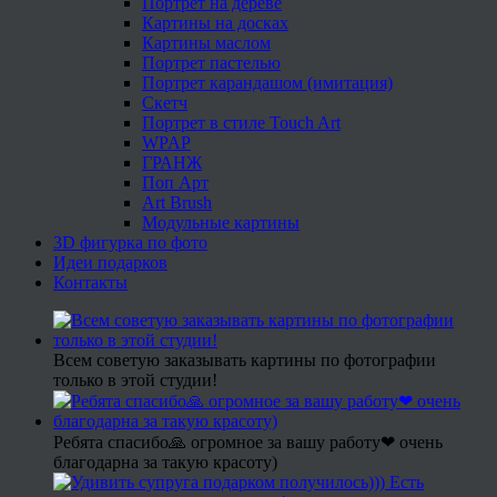
Портрет на дереве
Картины на досках
Картины маслом
Портрет пастелью
Портрет карандашом (имитация)
Скетч
Портрет в стиле Touch Art
WPAP
ГРАНЖ
Поп Арт
Art Brush
Модульные картины
3D фигурка по фото
Идеи подарков
Контакты
Всем советую заказывать картины по фотографии
только в этой студии!
Ребята спасибо🙏 огромное за вашу работу❤ очень
благодарна за такую красоту)