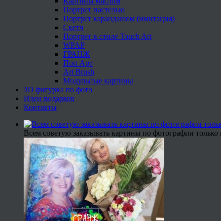
Картины маслом
Портрет пастелью
Портрет карандашом (имитация)
Скетч
Портрет в стиле Touch Art
WPAP
ГРАНЖ
Поп Арт
Art Brush
Модульные картины
3D фигурка по фото
Идеи подарков
Контакты
Всем советую заказывать картины по фотографии только 