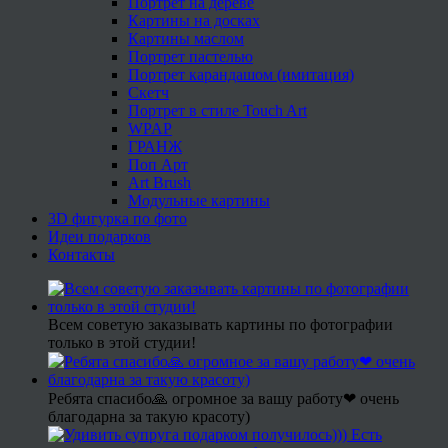
Портрет на дереве
Картины на досках
Картины маслом
Портрет пастелью
Портрет карандашом (имитация)
Скетч
Портрет в стиле Touch Art
WPAP
ГРАНЖ
Поп Арт
Art Brush
Модульные картины
3D фигурка по фото
Идеи подарков
Контакты
Всем советую заказывать картины по фотографии
только в этой студии!
Ребята спасибо🙏 огромное за вашу работу❤ очень
благодарна за такую красоту)