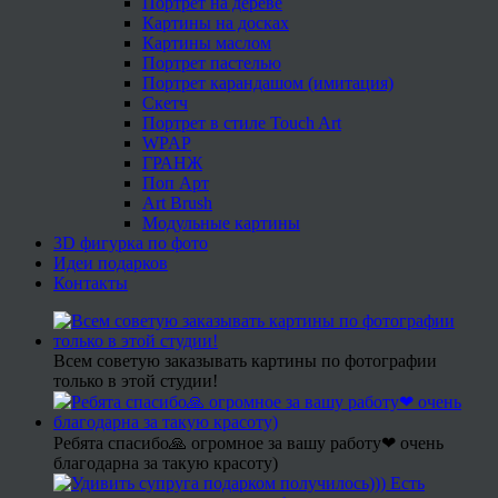
Портрет на дереве
Картины на досках
Картины маслом
Портрет пастелью
Портрет карандашом (имитация)
Скетч
Портрет в стиле Touch Art
WPAP
ГРАНЖ
Поп Арт
Art Brush
Модульные картины
3D фигурка по фото
Идеи подарков
Контакты
Всем советую заказывать картины по фотографии
только в этой студии!
Ребята спасибо🙏 огромное за вашу работу❤ очень
благодарна за такую красоту)