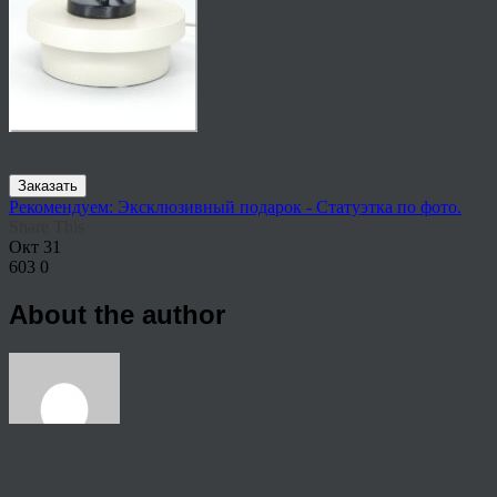
Заказать
Рекомендуем: Эксклюзивный подарок - Статуэтка по фото.
Share This
Окт
31
603
0
About the author