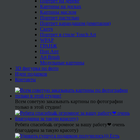
Портрет на дереве
Картины на досках
Картины маслом
Портрет пастелью
Портрет карандашом (имитация)
Скетч
Портрет в стиле Touch Art
WPAP
ГРАНЖ
Поп Арт
Art Brush
Модульные картины
3D фигурка по фото
Идеи подарков
Контакты
Всем советую заказывать картины по фотографии
только в этой студии!
Ребята спасибо🙏 огромное за вашу работу❤ очень
благодарна за такую красоту)