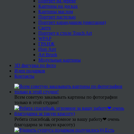
Портрет на дереве
Картины на досках
Картины маслом
Портрет пастелью
Портрет карандашом (имитация)
Скетч
Портрет в стиле Touch Art
WPAP
ГРАНЖ
Поп Арт
Art Brush
Модульные картины
3D фигурка по фото
Идеи подарков
Контакты
Всем советую заказывать картины по фотографии
только в этой студии!
Ребята спасибо🙏 огромное за вашу работу❤ очень
благодарна за такую красоту)