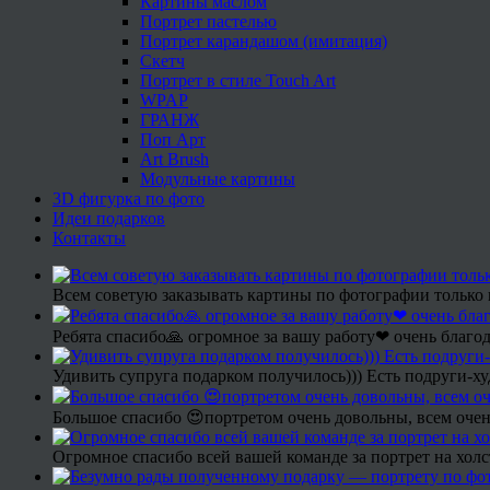
Картины маслом
Портрет пастелью
Портрет карандашом (имитация)
Скетч
Портрет в стиле Touch Art
WPAP
ГРАНЖ
Поп Арт
Art Brush
Модульные картины
3D фигурка по фото
Идеи подарков
Контакты
Всем советую заказывать картины по фотографии только 
Ребята спасибо🙏 огромное за вашу работу❤ очень благод
Удивить супруга подарком получилось))) Есть подруги-х
Большое спасибо 😍портретом очень довольны, всем очен
Огромное спасибо всей вашей команде за портрет на холс