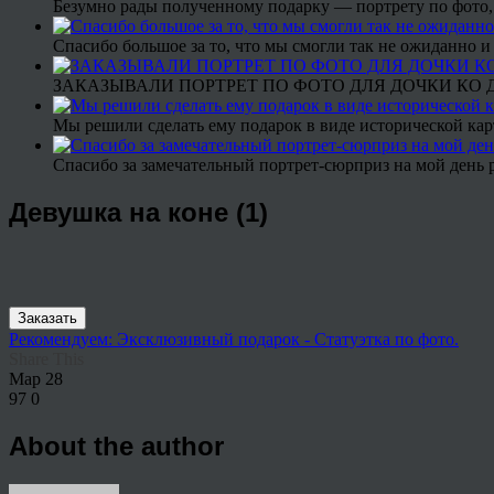
Безумно рады полученному подарку — портрету по фото,
Спасибо большое за то, что мы смогли так не ожиданно
ЗАКАЗЫВАЛИ ПОРТРЕТ ПО ФОТО ДЛЯ ДОЧКИ КО ДН
Мы решили сделать ему подарок в виде исторической кар
Спасибо за замечательный портрет-сюрприз на мой день 
Девушка на коне (1)
Заказать
Рекомендуем: Эксклюзивный подарок - Статуэтка по фото.
Share This
Мар
28
97
0
About the author