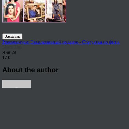
Заказать
Рекомендуем: Эксклюзивный подарок - Статуэтка по фото.
Share This
Янв
29
17
0
About the author
View all articles by anton
Post navigation