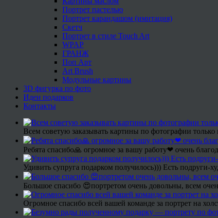
Картины маслом
Портрет пастелью
Портрет карандашом (имитация)
Скетч
Портрет в стиле Touch Art
WPAP
ГРАНЖ
Поп Арт
Art Brush
Модульные картины
3D фигурка по фото
Идеи подарков
Контакты
Всем советую заказывать картины по фотографии только 
Ребята спасибо🙏 огромное за вашу работу❤ очень благод
Удивить супруга подарком получилось))) Есть подруги-х
Большое спасибо 😍портретом очень довольны, всем очен
Огромное спасибо всей вашей команде за портрет на холс