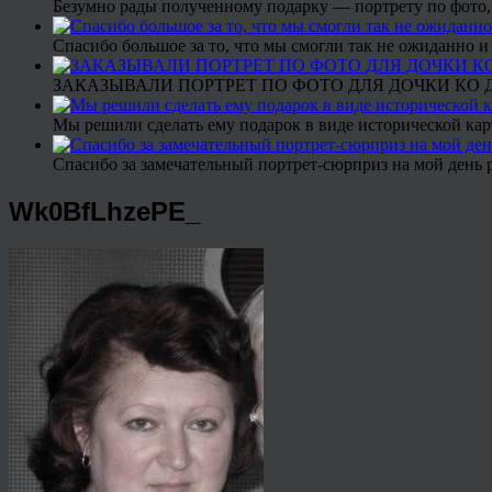
Безумно рады полученному подарку — портрету по фото,
Спасибо большое за то, что мы смогли так не ожиданно
ЗАКАЗЫВАЛИ ПОРТРЕТ ПО ФОТО ДЛЯ ДОЧКИ КО ДН
Мы решили сделать ему подарок в виде исторической кар
Спасибо за замечательный портрет-сюрприз на мой день 
Wk0BfLhzePE_