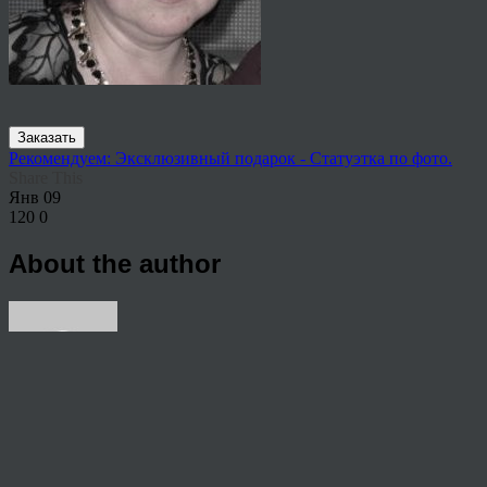
Заказать
Рекомендуем: Эксклюзивный подарок - Статуэтка по фото.
Share This
Янв
09
120
0
About the author
View all articles by rauffri
Post navigation