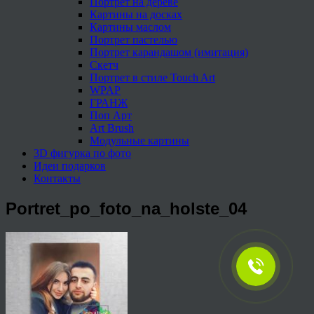
Портрет на дереве
Картины на досках
Картины маслом
Портрет пастелью
Портрет карандашом (имитация)
Скетч
Портрет в стиле Touch Art
WPAP
ГРАНЖ
Поп Арт
Art Brush
Модульные картины
3D фигурка по фото
Идеи подарков
Контакты
Portret_po_foto_na_holste_04