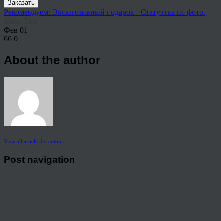
Заказать
Рекомендуем: Эксклюзивный подарок - Статуэтка по фото.
Share This
Фев
01
66
0
About the author
View all articles by anton
Post navigation
←
Портрет в образе по фото
© 2026 Copyright.
Пользовательское соглашение на предоставление услуг
Политика конфиденциальности персональных данных
тел.: 8 800 222 02 86