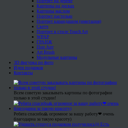
Портрет на дереве
Картины на досках
Картины маслом
Портрет пастелью
Портрет карандашом (имитация)
Скетч
Портрет в стиле Touch Art
WPAP
ГРАНЖ
Поп Арт
Art Brush
Модульные картины
3D фигурка по фото
Идеи подарков
Контакты
Всем советую заказывать картины по фотографии
только в этой студии!
Ребята спасибо🙏 огромное за вашу работу❤ очень
благодарна за такую красоту)