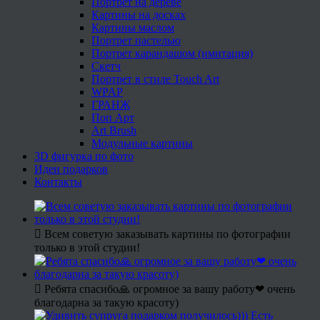
Портрет на дереве
Картины на досках
Картины маслом
Портрет пастелью
Портрет карандашом (имитация)
Скетч
Портрет в стиле Touch Art
WPAP
ГРАНЖ
Поп Арт
Art Brush
Модульные картины
3D фигурка по фото
Идеи подарков
Контакты
Всем советую заказывать картины по фотографии
только в этой студии!
Ребята спасибо🙏 огромное за вашу работу❤ очень
благодарна за такую красоту)