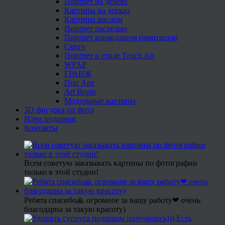
Портрет на дереве
Картины на досках
Картины маслом
Портрет пастелью
Портрет карандашом (имитация)
Скетч
Портрет в стиле Touch Art
WPAP
ГРАНЖ
Поп Арт
Art Brush
Модульные картины
3D фигурка по фото
Идеи подарков
Контакты
Всем советую заказывать картины по фотографии
только в этой студии!
Ребята спасибо🙏 огромное за вашу работу❤ очень
благодарна за такую красоту)