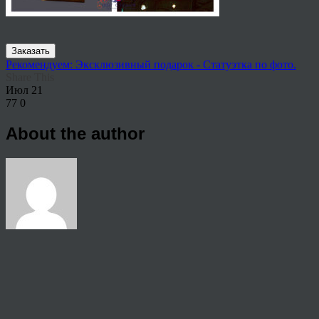
Заказать
Рекомендуем: Эксклюзивный подарок - Статуэтка по фото.
Share This
Июл
21
77
0
About the author
View all articles by Nik
Post navigation
←
Скульптура 2
© 2026 Copyright.