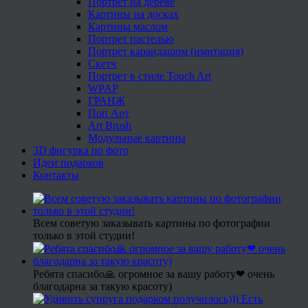
Портрет на дереве
Картины на досках
Картины маслом
Портрет пастелью
Портрет карандашом (имитация)
Скетч
Портрет в стиле Touch Art
WPAP
ГРАНЖ
Поп Арт
Art Brush
Модульные картины
3D фигурка по фото
Идеи подарков
Контакты
Всем советую заказывать картины по фотографии
только в этой студии!
Ребята спасибо🙏 огромное за вашу работу❤ очень
благодарна за такую красоту)