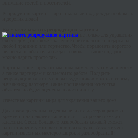
внимание гостей и посетителей.
Репродукция картин — оригинальный подарок для любимых
и дорогих людей
Вы можете
заказать репродукцию картины
не только для украшения
своего дома, но также в качестве оригинального подарка на
любой праздник или торжество. Чтобы порадовать дорогого
человека не обязательно ждать повода — такие подарки
можно дарить просто так.
Картина станет прекрасным подарком членам семьи, друзьям,
а также партнерам и коллегам по работе. Подарить
репродукцию картин мировых художников можно и своему
начальнику, партнеру. Такие произведения искусства
обязательно будут оценены по достоинству.
Известные картины мира для украшения вашего дома
Для заказа доступны шедевры великих мастеров разного
времени и направления живописи — от романтизма до
классики. Среди большого разнообразия каждый сможет
найти творение, которое придется по душе. Ассортимент
картин известных мастеров широк и разнообразный: