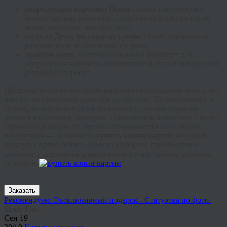
репродукция картины Осень
полностью передает
манеру письма известного художника и смотрится не
менее достойно, чем оригинал;
картина
Дети, бегущие от грозы
, станет идеальным
дополнением любой комнаты дома;
Золотая осень
Левитана идеально подойдет для
оформления кабинета, библиотеки и станет интересной
деталью интерьера.
Шедевры великих мастеров вызывали восхищение много лет
назад и не перестают удивлять до сих пор. Их выставляют в
музеях, за них борются на аукционах и готовы отдавать
десятки миллионов долларов. Поклонники живописи с более
скромных доходом не лишены возможности наслаждать
искусством — вы можете
купить копии картин
мировой
культуры прямо сейчас. Просто выберите произведение
любимого художника и закажите его у нас любым удобным
способом.
Заказать
Рекомендуем: Эксклюзивный подарок - Статуэтка по фото.
Share This
Сен
19