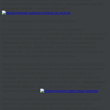
преподнести оригинальный подарок,
репродукции картин
купить на холсте
– идеальное решение.
Репродукции картин известных художников
Сегодня каждому из нас доступно отображение
действительности посредством фотографии. Но ни одно фото
не обладает тем шармом, которые имеют работы
Васнецова,
Левитана
, Моне, Леонардо, Шишкина, Айвазовского и
других известных художников. Дополненные красивым
багетом, они всегда имели особую ценность и указывали на
причастие их обладателя к миру искусства.
Классическая живопись восхищает и вдохновляет миллионы
людей. Но известные картины доступны не всем, и причина
не только в высокой стоимости, но и в отсутствии их в
продаже. Сегодня наслаждаться такой красотой можно не
только в музеях и галереях, но и у себя дома —
репродукции
известных картин
имеют доступную цену и практически
идентичны оригиналу.
Мировые шедевры станут прекрасным украшением любой
комнаты в доме, офиса или другого помещения. Они
подчеркнут отменный вкус своего владельца и привлекут