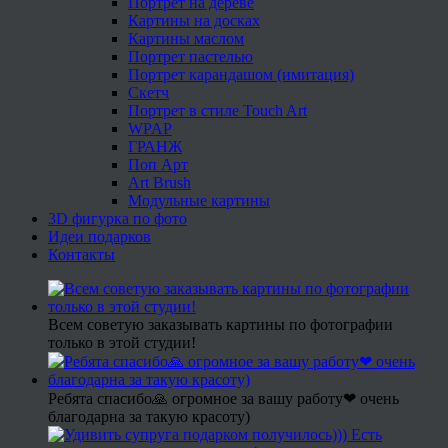
Портрет на дереве
Картины на досках
Картины маслом
Портрет пастелью
Портрет карандашом (имитация)
Скетч
Портрет в стиле Touch Art
WPAP
ГРАНЖ
Поп Арт
Art Brush
Модульные картины
3D фигурка по фото
Идеи подарков
Контакты
Всем советую заказывать картины по фотографии
только в этой студии!
Ребята спасибо🙏 огромное за вашу работу❤ очень
благодарна за такую красоту)