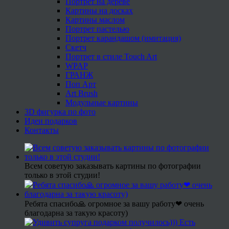
Портрет на дереве
Картины на досках
Картины маслом
Портрет пастелью
Портрет карандашом (имитация)
Скетч
Портрет в стиле Touch Art
WPAP
ГРАНЖ
Поп Арт
Art Brush
Модульные картины
3D фигурка по фото
Идеи подарков
Контакты
Всем советую заказывать картины по фотографии
только в этой студии!
Ребята спасибо🙏 огромное за вашу работу❤ очень
благодарна за такую красоту)