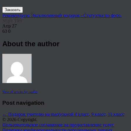
Заказать
Рекомендуем: Эксклюзивный подарок - Статуэтка по фото.
Share This
Апр
27
63
0
About the author
View all articles by rauffri
Post navigation
←
Подарок учителю на выпускной 4 класс, 9 класс, 11 класс
© 2026 Copyright.
Пользовательское соглашение на предоставление услуг
Политика конфиденциальности персональных данных