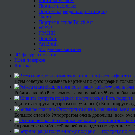
Картины маслом
Портрет пастелью
Портрет карандашом (имитация)
Скетч
Портрет в стиле Touch Art
WPAP
ГРАНЖ
Поп Арт
Art Brush
Модульные картины
3D фигурка по фото
Идеи подарков
Контакты
Всем советую заказывать картины по фотографии только 
Ребята спасибо🙏 огромное за вашу работу❤ очень благод
Удивить супруга подарком получилось))) Есть подруги-х
Большое спасибо 😍портретом очень довольны, всем очен
Огромное спасибо всей вашей команде за портрет на холс