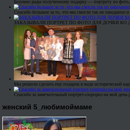
Безумно рады полученному подарку — портрету по фото,
Спасибо большое за то, что мы смогли так не ожиданно
ЗАКАЗЫВАЛИ ПОРТРЕТ ПО ФОТО ДЛЯ ДОЧКИ КО ДН
Мы решили сделать ему подарок в виде исторической кар
Спасибо за замечательный портрет-сюрприз на мой день 
женский 5_любимоймаме