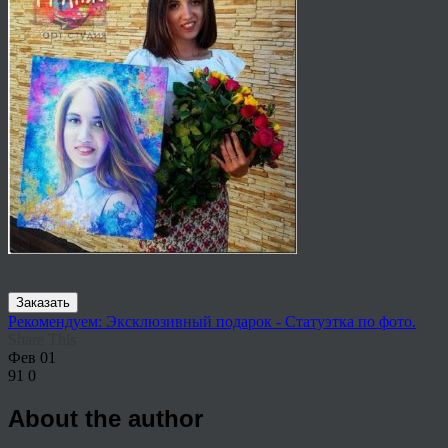
Заказать
Рекомендуем: Эксклюзивный подарок - Статуэтка по фото.
Share This
Фев
01
91
0
About the author