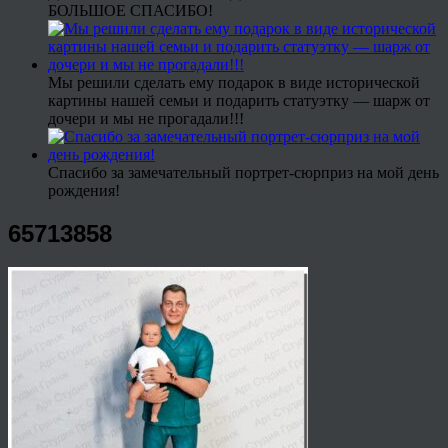
БОЛЬШОЕ СПАСИБО!
Мы решили сделать ему подарок в виде исторической
картины нашей семьи и подарить статуэтку — шарж от
дочери и мы не прогадали!!!
Спасибо за замечательный портрет-сюрприз на мой день
рождения!
65713858