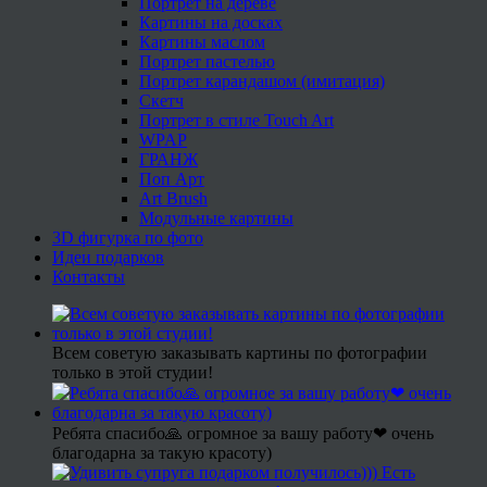
Портрет на дереве
Картины на досках
Картины маслом
Портрет пастелью
Портрет карандашом (имитация)
Скетч
Портрет в стиле Touch Art
WPAP
ГРАНЖ
Поп Арт
Art Brush
Модульные картины
3D фигурка по фото
Идеи подарков
Контакты
Всем советую заказывать картины по фотографии
только в этой студии!
Ребята спасибо🙏 огромное за вашу работу❤ очень
благодарна за такую красоту)